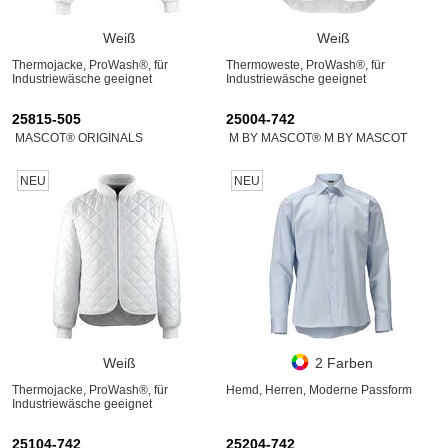
Weiß
Weiß
Thermojacke, ProWash®, für
Thermoweste, ProWash®, für
Industriewäsche geeignet
Industriewäsche geeignet
25815-505
25004-742
MASCOT® ORIGINALS
M BY MASCOT® M BY MASCOT
NEU
NEU
Weiß
2 Farben
Thermojacke, ProWash®, für
Hemd, Herren, Moderne Passform
Industriewäsche geeignet
25104-742
25204-742