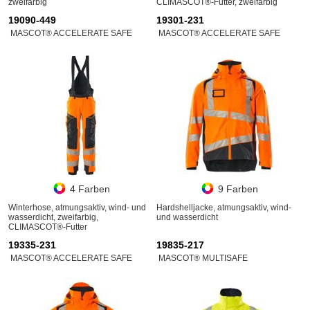
zweifarbig
CLIMASCOT®-Futter, zweifarbig
19090-449
19301-231
MASCOT® ACCELERATE SAFE
MASCOT® ACCELERATE SAFE
4 Farben
9 Farben
Winterhose, atmungsaktiv, wind- und
Hardshelljacke, atmungsaktiv, wind-
wasserdicht, zweifarbig,
und wasserdicht
CLIMASCOT®-Futter
19335-231
19835-217
MASCOT® ACCELERATE SAFE
MASCOT® MULTISAFE