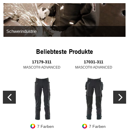
Schwerindustrie
Beliebteste Produkte
17179-311
17031-311
MASCOT® ADVANCED
MASCOT® ADVANCED
M
7 Farben
7 Farben