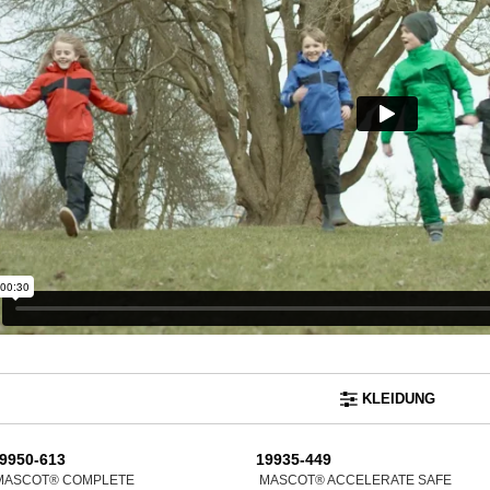
KLEIDUNG
9950-613
19935-449
MASCOT® COMPLETE
MASCOT® ACCELERATE SAFE