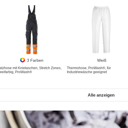
3 Farben
Weiß
atzhose mit Knietaschen, Stretch Zones,
Thermohose, ProWash®, für
weifarbig, ProWash®
Industriewäsche geeignet
Alle anzeigen