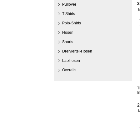
2
Pullover
T-Shirts
Polo-Shirts
Hosen
Shorts
Dreiviertel-Hosen
Latzhosen
Overalls
T
I
2