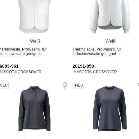
Weiß
Weiß
hermoweste, ProWash®, für
Thermojacke, ProWash®, für
ndustriewäsche geeignet
Industriewäsche geeignet
6093-961
26191-959
MASCOT® CROSSOVER
MASCOT® CROSSOVER
NEU
NEU