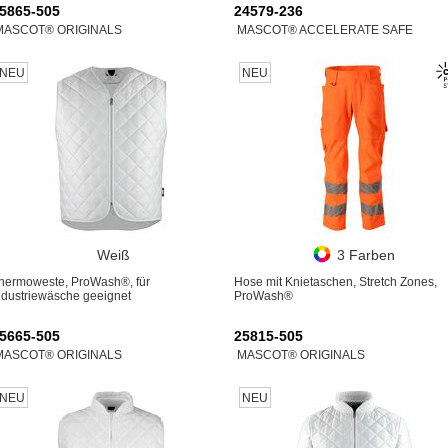
5865-505
24579-236
MASCOT® ORIGINALS
MASCOT® ACCELERATE SAFE
NEU
NEU
Weiß
3 Farben
hermoweste, ProWash®, für
Hose mit Knietaschen, Stretch Zones,
ndustriewäsche geeignet
ProWash®
5665-505
25815-505
MASCOT® ORIGINALS
MASCOT® ORIGINALS
NEU
NEU