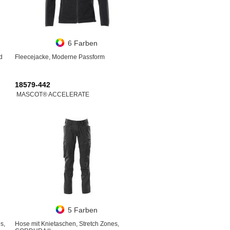
6 Farben
d
Fleecejacke, Moderne Passform
18579-442
MASCOT® ACCELERATE
5 Farben
s,
Hose mit Knietaschen, Stretch Zones,