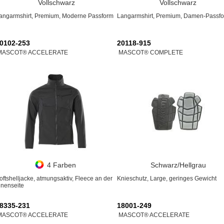
Vollschwarz
Vollschwarz
angarmshirt, Premium, Moderne Passform
Langarmshirt, Premium, Damen-Passf
0102-253
20118-915
MASCOT® ACCELERATE
MASCOT® COMPLETE
4 Farben
Schwarz/Hellgrau
oftshelljacke, atmungsaktiv, Fleece an der
Knieschutz, Large, geringes Gewicht
nnenseite
8335-231
18001-249
MASCOT® ACCELERATE
MASCOT® ACCELERATE