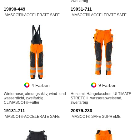
zweifarbig
19090-449
19031-711
MASCOT® ACCELERATE SAFE
MASCOT® ACCELERATE SAFE
4 Farben
9 Farben
Winterhose, atmungsaktiv, wind- und
Hose mit Hängetaschen, ULTIMATE
wasserdicht, zweifarbig,
STRETCH, wasserabweisend,
CLIMASCOT®-Futter
zweifarbig
19131-711
20879-236
MASCOT® ACCELERATE SAFE
MASCOT® SAFE SUPREME