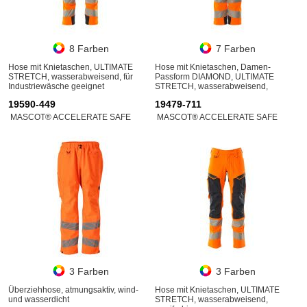
8 Farben
7 Farben
Hose mit Knietaschen, ULTIMATE
Hose mit Knietaschen, Damen-
STRETCH, wasserabweisend, für
Passform DIAMOND, ULTIMATE
Industriewäsche geeignet
STRETCH, wasserabweisend,
zweifarbig, für Industriewäsche
19590-449
19479-711
geeignet
MASCOT® ACCELERATE SAFE
MASCOT® ACCELERATE SAFE
3 Farben
3 Farben
Überziehhose, atmungsaktiv, wind-
Hose mit Knietaschen, ULTIMATE
und wasserdicht
STRETCH, wasserabweisend,