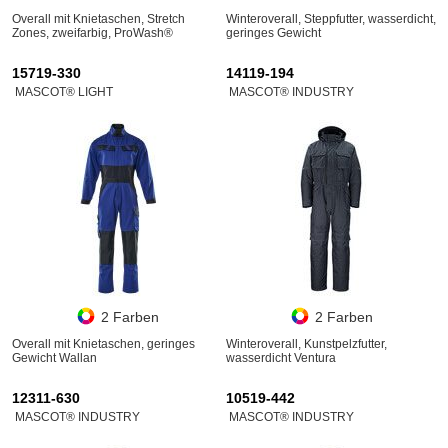
Overall mit Knietaschen, Stretch
Winteroverall, Steppfutter, wasserdicht,
Zones, zweifarbig, ProWash®
geringes Gewicht
15719-330
14119-194
MASCOT® LIGHT
MASCOT® INDUSTRY
2 Farben
2 Farben
Overall mit Knietaschen, geringes
Winteroverall, Kunstpelzfutter,
Gewicht Wallan
wasserdicht Ventura
12311-630
10519-442
MASCOT® INDUSTRY
MASCOT® INDUSTRY