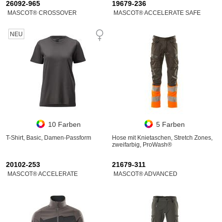
26092-965
19679-236
MASCOT® CROSSOVER
MASCOT® ACCELERATE SAFE
NEU
10 Farben
5 Farben
T-Shirt, Basic, Damen-Passform
Hose mit Knietaschen, Stretch Zones,
zweifarbig, ProWash®
20102-253
21679-311
MASCOT® ACCELERATE
MASCOT® ADVANCED