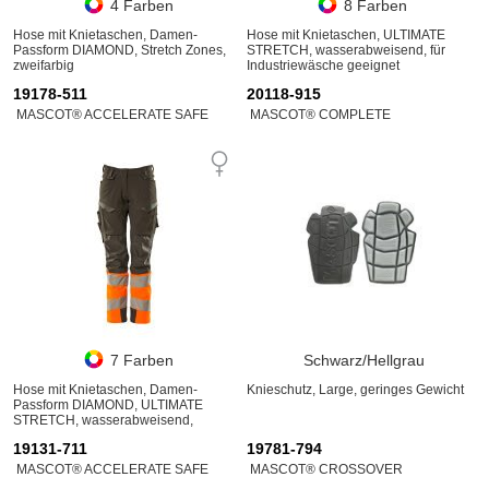
4 Farben
8 Farben
Hose mit Knietaschen, Damen-
Hose mit Knietaschen, ULTIMATE
Passform DIAMOND, Stretch Zones,
STRETCH, wasserabweisend, für
zweifarbig
Industriewäsche geeignet
19178-511
20118-915
MASCOT® ACCELERATE SAFE
MASCOT® COMPLETE
7 Farben
Schwarz/Hellgrau
Hose mit Knietaschen, Damen-
Knieschutz, Large, geringes Gewicht
Passform DIAMOND, ULTIMATE
STRETCH, wasserabweisend,
zweifarbig, für Industriewäsche
19131-711
19781-794
geeignet
MASCOT® ACCELERATE SAFE
MASCOT® CROSSOVER