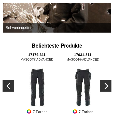
Schwerindustrie
Beliebteste Produkte
17179-311
17031-311
MASCOT® ADVANCED
MASCOT® ADVANCED
M
7 Farben
7 Farben